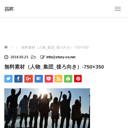
T
o
g
g
l
e
n
ホーム
無料素材（人物_集団_後ろ向き）-750×350
a
v
2018.05.23
info@story-co.net
i
無料素材（人物_集団_後ろ向き）-750×350
g
a
t
i
o
n