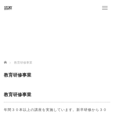
T
o
g
g
l
e
n
a
v
i
g
ホーム
教育研修事業
a
t
教育研修事業
i
o
n
教育研修事業
年間３０本以上の講座を実施しています。新卒研修から３０